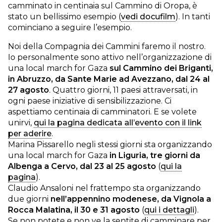
camminato in centinaia sul Cammino di Oropa, è
stato un bellissimo esempio (
vedi docufilm
). In tanti
cominciano a seguire l’esempio.
Noi della Compagnia dei Cammini faremo il nostro.
Io personalmente sono attivo nell’organizzazione di
una local march for Gaza
sul Cammino dei Briganti,
in Abruzzo, da Sante Marie ad Avezzano, dal 24 al
27 agosto
. Quattro giorni, 11 paesi attraversati, in
ogni paese iniziative di sensibilizzazione. Ci
aspettiamo centinaia di camminatori. E se volete
unirvi,
qui la pagina dedicata all’evento con il link
per aderire
.
Marina Pissarello negli stessi giorni sta organizzando
una local march for Gaza
in Liguria, tre giorni da
Albenga a Cervo, dal 23 al 25 agosto
(
qui la
pagina
).
Claudio Ansaloni nel frattempo sta organizzando
due giorni
nell’appennino modenese, da Vignola a
Rocca Malatina, il 30 e 31 agosto
(
qui i dettagli
).
Se non potete e non ve la sentite di camminare per