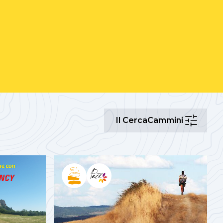
Il
Il CercaCammini
CercaCammi