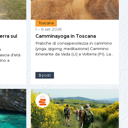
Toscana
1 – 6 set 2026
erra sul
Camminayoga in Toscana
Pratiche di consapevolezza in cammino
(yoga, qigong, meditazione) Cammino
n
itinerante da Vada (LI) a Volterra (PI). La…
cia d'età:
ino a
3
posti