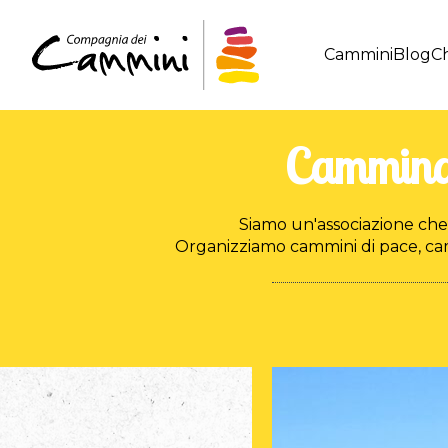
Cammini
Blog
Ch
Cammina
Siamo un'associazione ch
Organizziamo cammini di pace, camm