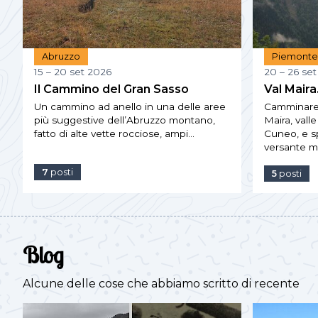
Abruzzo
Piemont
15 – 20 set 2026
20 – 26 se
Il Cammino del Gran Sasso
Val Maira
Un cammino ad anello in una delle aree
Camminare i
più suggestive dell’Abruzzo montano,
Maira, valle
fatto di alte vette rocciose, ampi…
Cuneo, e 
versante 
7
posti
5
posti
Blog
Alcune delle cose che abbiamo scritto di recente