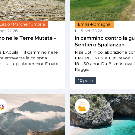
 Lazio / Marche / Umbria
Emilia-Romagna
 set 2026
1 – 5 set 2026
no nelle Terre Mutate –
In cammino contro la gu
Sentiero Spallanzani
 L’Aquila … Il Cammino nelle
Rise up! In collaborazione co
e attraversa la colonna
EMERGENCY e FutureVox. Fas
l’Italia: gli Appennini. È nato
18 – 30 anni. Da Bismantova f
Reggio…
10
posti