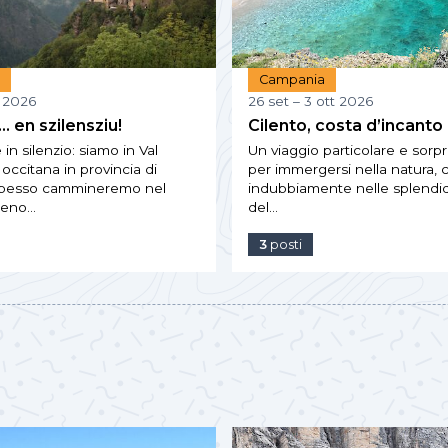
e
Campania
t 2026
26 set – 3 ott 2026
… en szilensziu!
Cilento, costa d’incanto
n silenzio: siamo in Val
Un viaggio particolare e sor
 occitana in provincia di
per immergersi nella natura, c
spesso cammineremo nel
indubbiamente nelle splendi
meno…
del…
3
posti