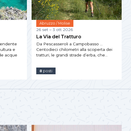
Abruzzo / Molise
26 set – 3 ott 2026
La Via del Tratturo
prendente
Da Pescasseroli a Campobasso …
ultura e
Centodieci chilometri alla scoperta dei
de acque
tratturi, le grandi strade d’erba, che…
8
posti