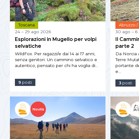
Toscana
Abruzzo /
24 – 29 ago 2026
30 ago – 6
Esplorazioni in Mugello per volpi
Il Cammi
selvatiche
parte 2
WildFox. Per ragazzi/e dai 14 ai 17 anni,
Da Norcia a
senza genitori. Un cammino selvatico e
Terre Mutat
autentico, pensato per chi ha voglia di…
portante del
e…
9
posti
3
posti
Novità