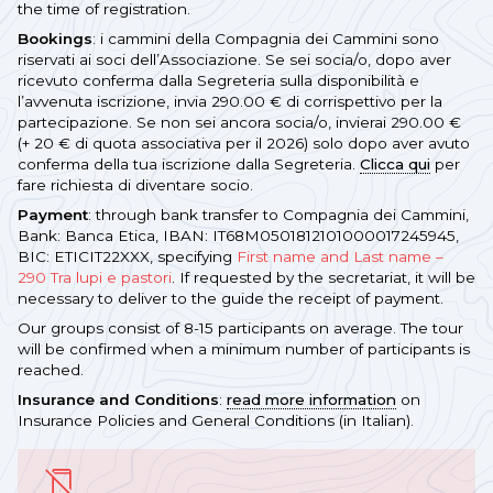
the time of registration.
Bookings
: i cammini della Compagnia dei Cammini sono
riservati ai soci dell’Associazione. Se sei socia/o, dopo aver
ricevuto conferma dalla Segreteria sulla disponibilità e
l’avvenuta iscrizione, invia 290.00 € di corrispettivo per la
partecipazione. Se non sei ancora socia/o, invierai 290.00 €
(+ 20 € di quota associativa per il 2026) solo dopo aver avuto
conferma della tua iscrizione dalla Segreteria.
Clicca qui
per
fare richiesta di diventare socio.
Payment
: through bank transfer to Compagnia dei Cammini,
Bank: Banca Etica, IBAN: IT68M0501812101000017245945,
BIC: ETICIT22XXX, specifying
First name and Last name –
290 Tra lupi e pastori
. If requested by the secretariat, it will be
necessary to deliver to the guide the receipt of payment.
Our groups consist of 8-15 participants on average. The tour
will be confirmed when a minimum number of participants is
reached.
Insurance and Conditions
:
read more information
on
Insurance Policies and General Conditions (in Italian).