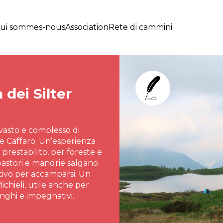
ui sommes-nous
Association
Rete di cammini
 dei Silter
vasto e complesso di
a e Caffaro. Un’esperienza
restabilito, per foreste e
 pastori e mandrie salgano
stivo per accamparsi. Un
chieli, utile anche per
unghi e impegnativi.