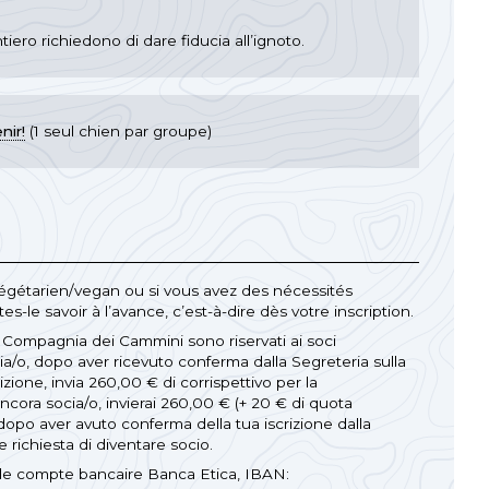
entiero richiedono di dare fiducia all’ignoto.
nir!
(1 seul chien par groupe)
 végétarien/vegan ou si vous avez des nécessités
ites-le savoir à l’avance, c’est-à-dire dès votre inscription.
a Compagnia dei Cammini sono riservati ai soci
cia/o, dopo aver ricevuto conferma dalla Segreteria sulla
rizione, invia 260,00 € di corrispettivo per la
ncora socia/o, invierai 260,00 € (+ 20 € di quota
 dopo aver avuto conferma della tua iscrizione dalla
e richiesta di diventare socio.
r le compte bancaire Banca Etica, IBAN: