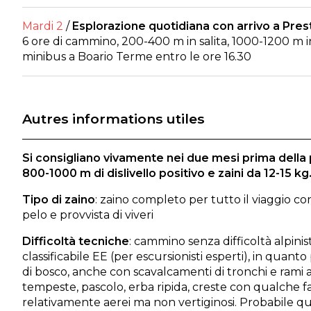
Mardi 2
/
Esplorazione quotidiana con arrivo a Pres
6 ore di cammino, 200-400 m in salita, 1000-1200 m i
minibus a Boario Terme entro le ore 16.30
Autres informations utiles
Si consigliano vivamente nei due mesi prima della
800-1000 m di dislivello positivo e zaini da 12-15 kg
Tipo di zaino
: zaino completo per tutto il viaggio co
pelo e provvista di viveri
Difficoltà tecniche
: cammino senza difficoltà alpini
classificabile EE (per escursionisti esperti), in quanto
di bosco, anche con scavalcamenti di tronchi e rami 
tempeste, pascolo, erba ripida, creste con qualche fac
relativamente aerei ma non vertiginosi. Probabile q