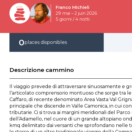
Franco Michieli
29 mai – 2 juin 2026
5 giorni / 4 notti
0
places disponibles
Descrizione cammino
Il viaggio prevede di attraversare sinuosamente e 
l’articolato comprensorio montuoso che sorge tra le
Caffaro, di recente denominato Area Vasta Val Grign
principale che discende in Valle Camonica, in cui con
tributarie. Ci si trova ai margini meridionali del Par
dell’Adamello, nel cuore di un grande altopiano on
kmq delimitato dai versanti che sprofondano nelle tre 
lo stesso di un altro tradizionale viaggio della Compa