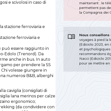
osi e scivolosi in caso di
maintenant ; le tél
permettent pas de
la Compagnia dei 
a stazione ferroviaria e
Nous conseillons
stazione ferroviaria e
voyages à pied la l
(Ediciclo 2023, en 
) può essere raggiunto in
et psychologiques
eo-Edolo (Trenord). Da
recommandons égal
Nacci (Ediciclo 201
rme anche in bus. In auto
pour se mettre en 
ergamo per prendere la SS
. Chi volesse giungere in
zona numerosi B&B, alberghi
la caviglia (consigliati di
iglia lana merinos per calze
 zaino ergonomico;
 trekking (da condividere con