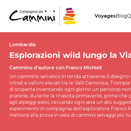
Voyages
Blog
Q
Lombardia
Esplorazioni wild lungo la Via
Cammino d’autore con Franco Michieli
Un cammino selvatico in tenda attraverso il disegno 
crinali e valloni elevati tra le Valli Camonica, Trompi
di scoperta inventando ogni giorno un percorso non p
praterie, durante la rinascita primaverile, prima che
agli alpeggi estivi, cercando ogni sera un sito sugge
esperimento in compagnia dell’esploratore Franco Mi
mettersi alla prova in vista di cammini selvaggi più l