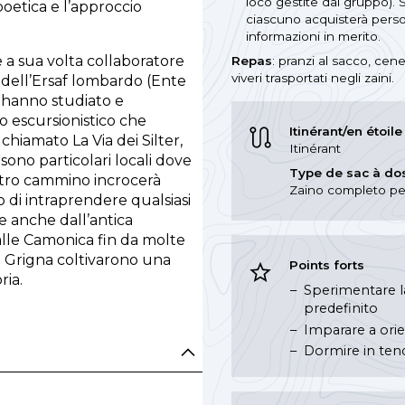
loco gestite dal gruppo). 
poetica e l’approccio
ciascuno acquisterà person
informazioni in merito.
e a sua volta collaboratore
Repas
: pranzi al sacco, cen
viveri trasportati negli zaini.
a dell’Ersaf lombardo (Ente
-, hanno studiato e
o escursionistico che
Itinérant/en étoile
chiamato La Via dei Silter,
Itinérant
sono particolari locali dove
Type de sac à do
stro cammino incrocerà
Zaino completo per 
o di intraprendere qualsiasi
ne anche dall’antica
alle Camonica fin da molte
Val Grigna coltivarono una
Points forts
ria.
Sperimentare la
predefinito
Imparare a ori
Dormire in tenda