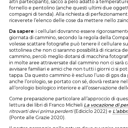
altri partecipanti), sacco a pelo adatto a temperatur
fornello e pentolino (anche questi ultimi due oggett
compagni di tenda). Alla richiesta di perfezionament
riceverete l’elenco delle cose da mettere nello zaino
Da sapere
: i cellulari dovranno essere rigorosament
giornata di cammino, secondo la regola della Compa
volesse scattare fotografie può tenere il cellulare su
sottolinea che non ci saranno possibilità di ricarica dei
cammino, perciò meglio dotarsi di macchina fotografic
in molte aree attraversate dal cammino non ci sarà 
avvisare familiari e amici che non tutti i giorni ci si p
tappa. Da questo cammino è escluso l’uso di gps da 
anche l’orologio, se portato con sé, dovrà restare nello 
all’orologio biologico interiore e all’osservazione dell
Come preparazione particolare all’approccio di quest
lettura dei libri di Franco Michieli
La vocazione di pe
ritrovarti devi prima perderti
(Ediciclo 2022) e
L’abbra
(Ponte alle Grazie 2020).