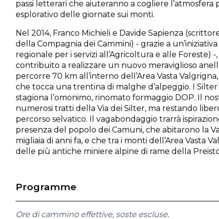
passi letterari che aiuteranno a cogliere l’atmosfera 
esplorativo delle giornate sui monti.
Nel 2014, Franco Michieli e Davide Sapienza (scrittor
della Compagnia dei Cammini) - grazie a un’iniziativ
regionale per i servizi all’Agricoltura e alle Foreste) 
contribuito a realizzare un nuovo meraviglioso anell
percorre 70 km all’interno dell’Area Vasta Valgrigna, 
che tocca una trentina di malghe d’alpeggio. I Silter 
stagiona l’omonimo, rinomato formaggio DOP. Il no
numerosi tratti della Via dei Silter, ma restando liber
percorso selvatico. Il vagabondaggio trarrà ispirazio
presenza del popolo dei Camuni, che abitarono la V
migliaia di anni fa, e che tra i monti dell’Area Vasta 
delle più antiche miniere alpine di rame della Preisto
Programme
Ore di cammino effettive, soste escluse.