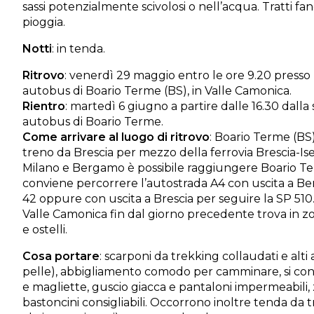
sassi potenzialmente scivolosi o nell’acqua. Tratti fang
pioggia.
Notti
: in tenda.
Ritrovo
: venerdì 29 maggio entro le ore 9.20 presso l
autobus di Boario Terme (BS), in Valle Camonica.
Rientro
: martedì 6 giugno a partire dalle 16.30 dalla 
autobus di Boario Terme.
Come arrivare al luogo di ritrovo
: Boario Terme (BS
treno da Brescia per mezzo della ferrovia Brescia-Is
Milano e Bergamo è possibile raggiungere Boario Te
conviene percorrere l’autostrada A4 con uscita a B
42 oppure con uscita a Brescia per seguire la SP 510
Valle Camonica fin dal giorno precedente trova in 
e ostelli.
Cosa portare
: scarponi da trekking collaudati e alti al
pelle), abbigliamento comodo per camminare, si cons
e magliette, guscio giacca e pantaloni impermeabili,
bastoncini consigliabili. Occorrono inoltre tenda da