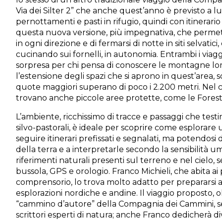
Via dei Silter 2” che anche quest’anno è previsto a 
pernottamenti e pasti in rifugio, quindi con itinerario
questa nuova versione, più impegnativa, che permet
in ogni direzione e di fermarsi di notte in siti selvati
cucinando sui fornelli, in autonomia. Entrambi i viagg
sorpresa per chi pensa di conoscere le montagne 
l’estensione degli spazi che si aprono in quest’area, 
quote maggiori superano di poco i 2.200 metri. Nel c
trovano anche piccole aree protette, come le Foreste
L’ambiente, ricchissimo di tracce e passaggi che testi
silvo-pastorali, è ideale per scoprire come esplorar
seguire itinerari prefissati e segnalati, ma potendosi
della terra e a interpretarle secondo la sensibilità u
riferimenti naturali presenti sul terreno e nel cielo, s
bussola, GPS e orologio. Franco Michieli, che abita ai 
comprensorio, lo trova molto adatto per prepararsi 
esplorazioni nordiche e andine. Il viaggio proposto, o
“cammino d’autore” della Compagnia dei Cammini, ser
scrittori esperti di natura; anche Franco dedicherà div