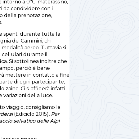
e intorno a 0°C, materassino,
i da condividere con i
o della prenotazione,
.
e spenti durante tutta la
gnia dei Cammini; chi
 modalità aereo. Tuttavia si
 cellulari durante il
a. Si sottolinea inoltre che
campo, perciò è bene
otrà mettere in contatto a fine
parte di ogni partecipante;
zaino. Ci si affiderà infatti
e variazioni della luce.
o viaggio, consigliamo la
rdersi
(Ediciclo 2015),
Per
ccio selvatico delle Alpi