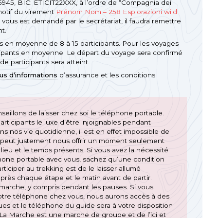
5, BIC: ETICIT22XXX, à l’ordre de “Compagnia dei
motif du virement
Prénom Nom – 258 Esplorazioni wild
la vous est demandé par le secrétariat, il faudra remettre
t.
 en moyenne de 8 à 15 participants. Pour les voyages
rticipants en moyenne. Le départ du voyage sera confirmé
 participants sera atteint.
lus d’informations
d’assurance et les conditions
seillons de laisser chez soi le téléphone portable.
articipants le luxe d’être injoignables pendant
s nos vie quotidienne, il est en effet impossible de
ge peut justement nous offrir un moment seulement
lieu et le temps présents. Si vous avez la nécessité
phone portable avec vous, sachez qu’une condition
ticiper au trekking est de le laisser allumé
après chaque étape et le matin avant de partir.
marche, y compris pendant les pauses. Si vous
votre téléphone chez vous, nous aurons accès à des
es et le téléphone du guide sera à votre disposition
La Marche est une marche de groupe et de l’ici et