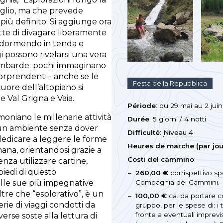
luglio, ma che prevede
 più definito. Si aggiunge ora
te di divagare liberamente
ci, dormendo in tenda e
i possono rivelarsi una vera
lombarde: pochi immaginano
sorprendenti - anche se le
Festa della Repubblica
uore dell’altopiano si
 Val Grigna e Vaia.
Période
: du 29 mai au 2 jui
moniano le millenarie attività
Durée
: 5 giorni / 4 notti
e un ambiente senza dover
Difficulté
:
Niveau 4
 dedicare a leggere le forme
Heures de marche (par jou
mana, orientandosi grazie a
Costi del cammino
:
enza utilizzare cartine,
piedi di questo
260,00 €
corrispettivo sp
alle sue più impegnative
Compagnia dei Cammini.
ltre che “esplorativo”, è un
100,00 €
ca. da portare c
ie di viaggi condotti da
gruppo, per le spese di: i 
fronte a eventuali imprevi
erse soste alla lettura di