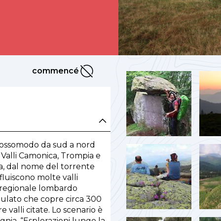
commencé
commencé
grossomodo da sud a nord
 Valli Camonica, Trompia e
a, dal nome del torrente
fluiscono molte valli
co regionale lombardo
dulato che copre circa 300
valli citate. Lo scenario è
gnia, “Esplorazioni lungo la