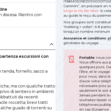
IT68M050181210100001724594
Cammini”, en précisant en 
tine
lungo la Via dei Silter
. Si ce
n discesa. Rientro con
au guide le reçu du paiemen
Nos groupes sont constitués
"trekking + voilier", 6-8 pa
lorsqu’un nombre minimum de
Assurance et conditions
:
p
générales du voyage.
 partenza escursioni con
Portable
: nous con
.
Nous offrons aux p
quelques jours. Dan
n tenda, fornello, sacco a
l’être, et le voya
pour nous, dans le 
d’avoir votre télé
nécessaire pour par
stiche, ma con qualche tratto
seulement le soir 
 privo di sentiero in ambienti
Jamais pendant la 
abbattuti da recenti
souhaitez laisser 
ile roccetta; brevi tratti
téléphones publiqu
ualche guado di torrenti su
en cas d’urgence. 