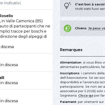
 indicativi.
C'est bon à savoir
Molti tratti fuori s
Rosello
, in Valle Camonica (BS)
’auto di partecipanti che ne
Chiens
:
Je peux ve
mplici tracce per boschi e
n direzione degli alpeggi di
 discesa
Remarques
Alimentation
: si vous êtes
in discesa
alimentaires particulières, fa
Inscriptions
: i cammini dell
lli
dell’Associazione. Se sei so
disponibilità e l’avvenuta isc
in discesa
partecipazione. Se non sei a
associativa per il 2026) solo
Segreteria.
Clicca qui
per far
in discesa
Paiement
: par virement su