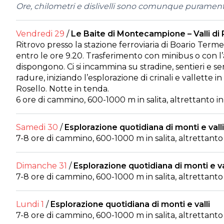
Ore, chilometri e dislivelli sono comunque puramente
Vendredi 29
/
Le Baite di Montecampione – Valli di 
Ritrovo presso la stazione ferroviaria di Boario Terme
entro le ore 9.20. Trasferimento con minibus o con l
dispongono. Ci si incammina su stradine, sentieri e se
radure, iniziando l’esplorazione di crinali e vallette i
Rosello. Notte in tenda.
6 ore di cammino, 600-1000 m in salita, altrettanto in
Samedi 30
/
Esplorazione quotidiana di monti e valli
7-8 ore di cammino, 600-1000 m in salita, altrettanto 
Dimanche 31
/
Esplorazione quotidiana di monti e va
7-8 ore di cammino, 600-1000 m in salita, altrettanto 
Lundi 1
/
Esplorazione quotidiana di monti e valli
7-8 ore di cammino, 600-1000 m in salita, altrettanto 