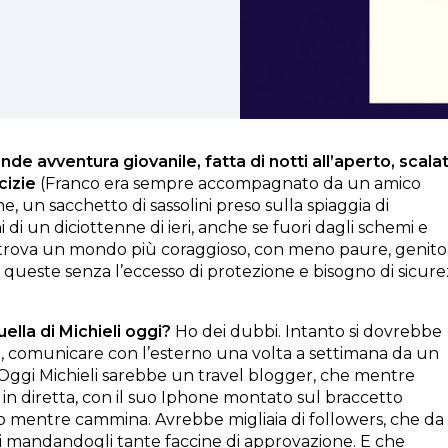
nde avventura giovanile, fatta di notti all’aperto, scala
cizie
(Franco era sempre accompagnato da un amico
ne, un sacchetto di sassolini preso sulla spiaggia di
ni di un diciottenne di ieri, anche se fuori dagli schemi e
 ci trova un mondo più coraggioso, con meno paure, genito
queste senza l’eccesso di protezione e bisogno di sicur
lla di Michieli oggi?
Ho dei dubbi. Intanto si dovrebbe
e, comunicare con l’esterno una volta a settimana da un
Oggi Michieli sarebbe un travel blogger, che mentre
n diretta, con il suo Iphone montato sul braccetto
 mentre cammina. Avrebbe migliaia di followers, che da
ui mandandogli tante faccine di approvazione. E che