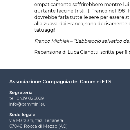
empaticamente soffrirebbero mentre lui s
qui tante faccine tristi…). Franco nel 1981 
dovrebbe farla tutte le sere per essere st
alla zuava, dai Franco, sono decisamente o
tatuaggi!
Franco Michieli – “L’abbraccio selvatico del
Recensione di Luca Gianotti, scritta per
i
Associazione Compagnia dei Cammini ETS
Segreteria
tel. 0439 026029
info@cammini.eu
Sede legale
via Marziani, fraz. Terranera
67048 Rocca di Mezzo (AQ)