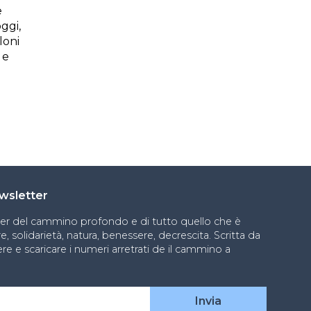
e
oggi,
loni
 e
newsletter
ter del cammino profondo e di tutto quello che è
, solidarietà, natura, benessere, decrescita. Scritta da
re e scaricare i numeri arretrati de il cammino a