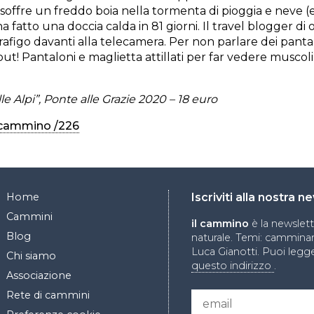
offre un freddo boia nella tormenta di pioggia e neve (
ha fatto una doccia calda in 81 giorni. Il travel blogger di 
rafigo davanti alla telecamera. Per non parlare dei panta
ut! Pantaloni e maglietta attillati per far vedere muscoli
le Alpi”, Ponte alle Grazie 2020 – 18 euro
l cammino /226
Home
Iscriviti alla nostra 
Cammini
il cammino
è la newslet
Blog
naturale. Temi: camminare
Luca Gianotti. Puoi legge
Chi siamo
questo indirizzo
.
Associazione
Rete di cammini