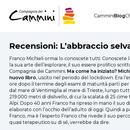
Cammini
Blog
Ch
Recensioni: L’abbraccio selva
Franco Michieli ormai lo conoscete tutti. Conoscete la
la sua arte dell’esplorare, il suo essere prolifico scritt
Compagnia dei Cammini.
Ma come ha iniziato? Michi
nuovo libro
, uscito nel periodo del lockdown. Era l’
ore dopo il termine degli esami di maturità partì per
dal mare di Ventimiglia al mare di Trieste, lungo tutt
219.000 metri di dislivello, di cui la scalata di 25 cime 
Alpi. Dopo 40 anni Franco ha ripreso in mano il suo diar
elaborato con l’occhio dell’adulto di oggi. Quindi a p
Franco, ma è l’esperto Franco che rivede il suo percor
quasi terapeutico su di sé, verrebbe da dire.