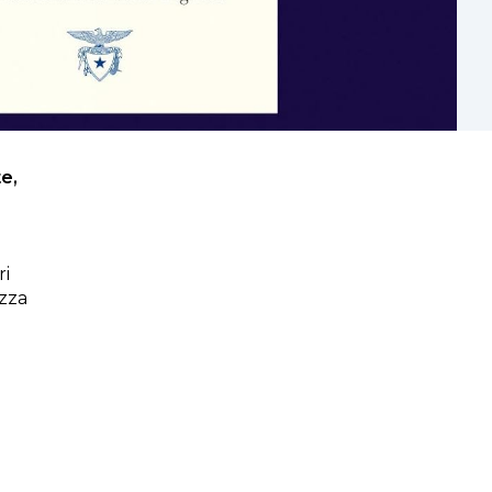
te,
ri
ezza