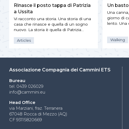
Rinasce il posto tappa di Patrizia
Un basto
a Ussita
Una canna, 
giorno di 
Vi racconto una storia. Una storia di una
lento. Una
casa che rinasce e quella di un sogno
nuovo. La storia è quella di Patrizia…
Walking
Articles
Associazione Compagnia dei Cammini ETS
Bureau
tel. 0439 026029
info@cammini.eu
Head Office
via Marziani, fraz. Terranera
67048 Rocca di Mezzo (AQ)
CF 93115820669