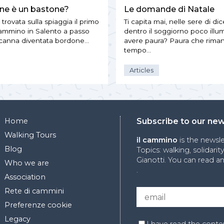
ne è un bastone?
Le domande di Natale
trovata sulla spiaggia il primo
Ti capita mai, nelle sere di di
cammino in Salento a passo
dentro il soggiorno poco illum
 canna diventata bordone…
avere paura? Paura che rima
tempo…
Articles
Home
Subscribe to our new
Walking Tours
il cammino
is the newsl
Blog
Topics: walking, solidari
Gianotti. You can read 
Who we are
.
Association
Rete di cammini
Preferenze cookie
Legacy