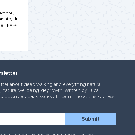
cembre,
inato, di
nga poco
sletter
etter about deep walking and everything natural.
ty, nature, wellbeing, degrowth. Written by Luca
and download back issues of il cammino at
this address