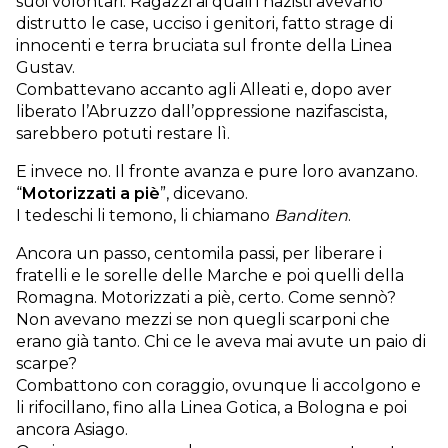
suoi volontari. Ragazzi ai quali i nazisti avevano
distrutto le case, ucciso i genitori, fatto strage di
innocenti e terra bruciata sul fronte della Linea
Gustav.
Combattevano accanto agli Alleati e, dopo aver
liberato l’Abruzzo dall’oppressione nazifascista,
sarebbero potuti restare lì.
E invece no. Il fronte avanza e pure loro avanzano.
“
Motorizzati a piè
”, dicevano.
I tedeschi li temono, li chiamano
Banditen
.
Ancora un passo, centomila passi, per liberare i
fratelli e le sorelle delle Marche e poi quelli della
Romagna. Motorizzati a piè, certo. Come sennò?
Non avevano mezzi se non quegli scarponi che
erano già tanto. Chi ce le aveva mai avute un paio di
scarpe?
Combattono con coraggio, ovunque li accolgono e
li rifocillano, fino alla Linea Gotica, a Bologna e poi
ancora Asiago.