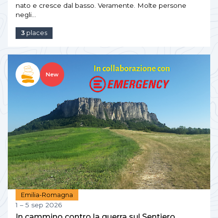
nato e cresce dal basso. Veramente. Molte persone
negli…
3
places
New
Emilia-Romagna
1 – 5 sep 2026
In cammino contro la guerra sul Sentiero