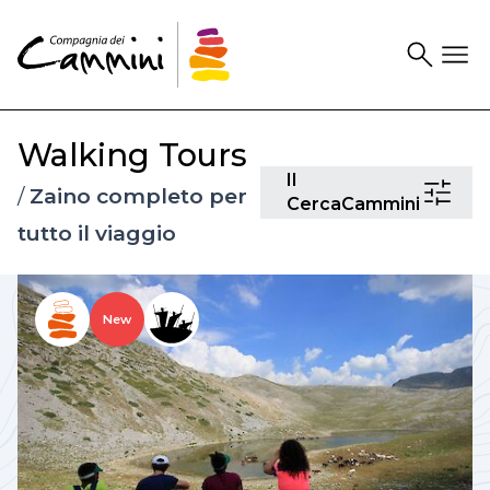
Search
Drawer
Walking Tours
Il
Il
/
Zaino completo per
CercaCam
CercaCammini
tutto il viaggio
New