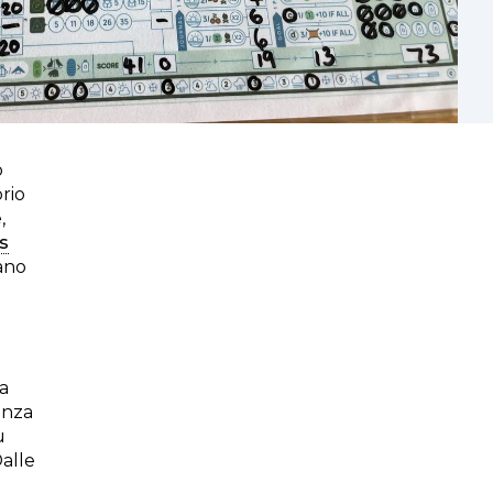
o
rio
,
s
cano
ca
anza
ù
Dalle
n