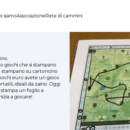
i siamo
Associazione
Rete di cammini
ino.
o giochi che si stampano
 si stampano su cartoncino
 pochi euro avete un gioco
tili, ideali da zaino. Oggi
 stampa un foglio a
izia a giocare!