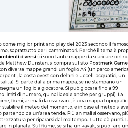
mio come miglior print and play del 2023 secondo il famos
simo, soprattutto per i camminatori. Perché il tema è prop
ambienti diversi
(ci sono tante mappe da scaricare online
to da Matthew Dunstan, si compra sul sito
Postmark Game
ile, con diverse mappe grandi un foglio A4 (un parco ameri
 serpenti, la costa ovest con delfini e uccelli acquatici, un
risalita). Si parte dalla prima mappa, se ne stampano un
nsegna un foglio a giocatore. Si può giocare fino a 99
no limiti di numero, quindi ideale anche per gruppi). La
e cime, fiumi, animali da osservare, è una mappa topografi
per stabilire il meteo del momento, e in base al meteo si av
o partendo da un’area tende. Più animali si osservano, pi
attrezzatura per ripararsi dal maltempo. Tutto dà punti. 
re in planata. Sul fiume, se si ha un kayak, si può fare u