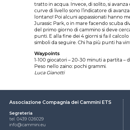
tratto in acqua. Invece, di solito, si avanz
curve di livello sono l’indicatore di avanz
lontano! Poi alcuni appassionati hanno me
Jurassic Park, o in mare facendo scuba di
del primo giorno di cammino si deve cerca
punti. E alla fine dei 4 giorni si fa il calc
simboli da seguire. Chi ha più punti ha vin
Waypoints
1-100 giocatori – 20-30 minuti a partita – di
Peso nello zaino: pochi grammi.
Luca Gianotti
Associazione Compagnia dei Cammini ETS
Segreteria
tel. 0439 026029
info@cammini.eu