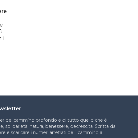
are
ne
iù
 i
newsletter
ter del cammino profondo e di tutto quello che è
, solidarietà, natura, benessere, decrescita. Scritta da
re e scaricare i numeri arretrati de il cammino a