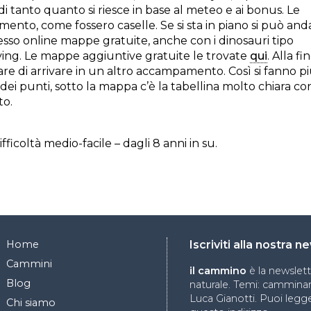
a di tanto quanto si riesce in base al meteo e ai bonus. Le
amento, come fossero caselle. Se si sta in piano si può and
sso online mappe gratuite, anche con i dinosauri tipo
ving. Le mappe aggiuntive gratuite le trovate
qui
. Alla fi
re di arrivare in un altro accampamento. Così si fanno p
olo dei punti, sotto la mappa c’è la tabellina molto chiara con
to.
fficoltà medio-facile – dagli 8 anni in su.
Home
Iscriviti alla nostra 
Cammini
il cammino
è la newslet
Blog
naturale. Temi: camminare
Luca Gianotti. Puoi legge
Chi siamo