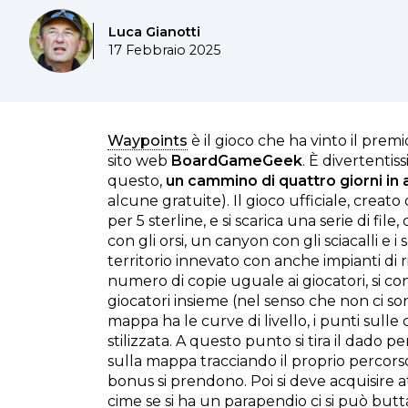
Luca Gianotti
17 Febbraio 2025
Waypoints
è il gioco che ha vinto il pre
sito web
BoardGameGeek
. È divertentis
questo,
un cammino di quattro giorni in 
alcune gratuite). Il gioco ufficiale, crea
per 5 sterline, e si scarica una serie di f
con gli orsi, un canyon con gli sciacalli e i
territorio innevato con anche impianti di 
numero di copie uguale ai giocatori, si co
giocatori insieme (nel senso che non ci so
mappa ha le curve di livello, i punti sull
stilizzata. A questo punto si tira il dado 
sulla mappa tracciando il proprio percors
bonus si prendono. Poi si deve acquisire 
cime se si ha un parapendio ci si può butta