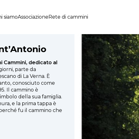
i siamo
Associazione
Rete di cammini
nt’Antonio
ni Cammini, dedicato al
iorni, parte da
scano di La Verna. È
 santo, conosciuto come
95. Il cammino è
imbolo della sua famiglia.
nura, e la prima tappa è
 perché fu il cammino che