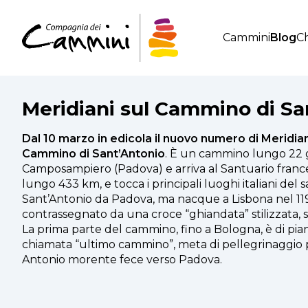
Cammini
Blog
Ch
Meridiani sul Cammino di Sa
Dal 10 marzo in edicola il nuovo numero di Meridia
Cammino di Sant’Antonio
. È un cammino lungo 22 g
Camposampiero (Padova) e arriva al Santuario france
lungo 433 km, e tocca i principali luoghi italiani del
Sant’Antonio da Padova, ma nacque a Lisbona nel 11
contrassegnato da una croce “ghiandata” stilizzata, s
La prima parte del cammino, fino a Bologna, è di pia
chiamata “ultimo cammino”, meta di pellegrinaggio
Antonio morente fece verso Padova.