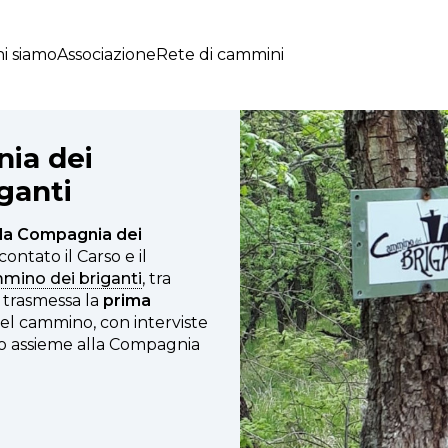
i siamo
Associazione
Rete di cammini
nia dei
ganti
 la Compagnia dei
contato il Carso e il
mino dei briganti
, tra
a trasmessa la
prima
el cammino, con interviste
eso assieme alla Compagnia