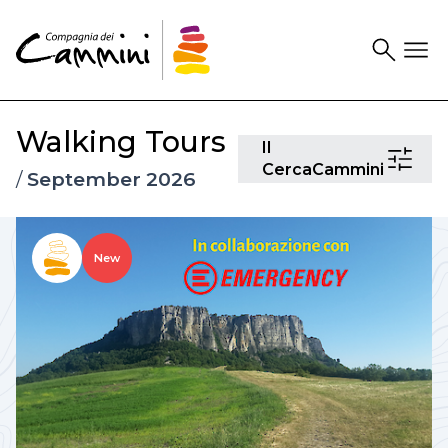
Search
Drawer
Walking Tours
Il
Il
CercaCam
CercaCammini
/
September 2026
New