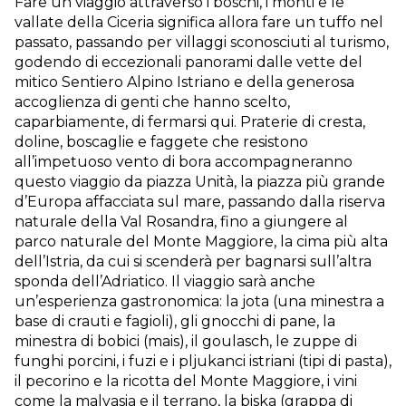
Fare un viaggio attraverso i boschi, i monti e le
vallate della Ciceria significa allora fare un tuffo nel
passato, passando per villaggi sconosciuti al turismo,
godendo di eccezionali panorami dalle vette del
mitico Sentiero Alpino Istriano e della generosa
accoglienza di genti che hanno scelto,
caparbiamente, di fermarsi qui. Praterie di cresta,
doline, boscaglie e faggete che resistono
all’impetuoso vento di bora accompagneranno
questo viaggio da piazza Unità, la piazza più grande
d’Europa affacciata sul mare, passando dalla riserva
naturale della Val Rosandra, fino a giungere al
parco naturale del Monte Maggiore, la cima più alta
dell’Istria, da cui si scenderà per bagnarsi sull’altra
sponda dell’Adriatico. Il viaggio sarà anche
un’esperienza gastronomica: la jota (una minestra a
base di crauti e fagioli), gli gnocchi di pane, la
minestra di bobici (mais), il goulasch, le zuppe di
funghi porcini, i fuzi e i pljukanci istriani (tipi di pasta),
il pecorino e la ricotta del Monte Maggiore, i vini
come la malvasia e il terrano, la biska (grappa di