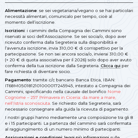
Alimentazione
: se sei vegetariana/vegano o se hai particolari
necessità alimentari, comunicalo per tempo, cioè al
momento dell’iscrizione.
Iscrizioni
: i cammini della Compagnia dei Cammini sono
riservati ai soci dell’Associazione. Se sei socia/o, dopo aver
ricevuto conferma dalla Segreteria sulla disponibilità e
l’avvenuta iscrizione, invia 310,00 € di corrispettivo per la
partecipazione. Se non sei ancora socia/o, invierai 310,00 €
(+ 20 € di quota associativa per il 2026) solo dopo aver avuto
conferma della tua iscrizione dalla Segreteria.
Clicca qui
per
fare richiesta di diventare socio.
Pagamento
: tramite c/c bancario Banca Etica, IBAN:
IT68M0501812101000017245945, intestato a Compagnia dei
Cammini, specificando nella causale del bonifico
Nome
Cognome – 257 Primavera in Ciceria: da mare a mare,
nell’Istria sconosciuta
. Se richiesto dalla Segreteria, sarà
necessario consegnare alla guida la ricevuta di pagamento.
I nostri gruppi hanno mediamente una composizione tra gli 8
e i 15 partecipanti. La partenza del cammino sarà confermata
al raggiungimento di un numero minimo di partecipanti.
Assicurazioni e condizioni
:
leggi più informazioni
sulle