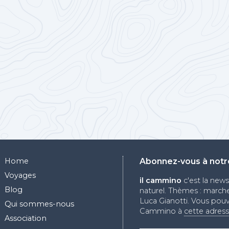
Home
Abonnez-vous à notr
Voyages
il cammino
c'est la new
Blog
naturel. Thèmes : marche,
Luca Gianotti. Vous pouv
Qui sommes-nous
Cammino à
cette adres
Association