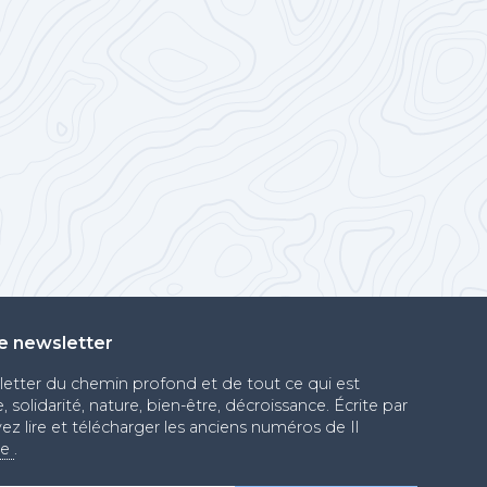
e newsletter
sletter du chemin profond et de tout ce qui est
 solidarité, nature, bien-être, décroissance. Écrite par
ez lire et télécharger les anciens numéros de Il
se
.