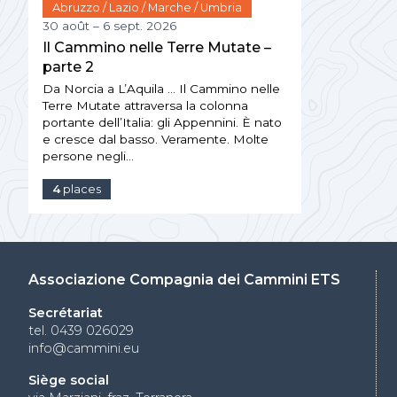
Abruzzo / Lazio / Marche / Umbria
30 août – 6 sept. 2026
Il Cammino nelle Terre Mutate –
parte 2
Da Norcia a L’Aquila … Il Cammino nelle
Terre Mutate attraversa la colonna
portante dell’Italia: gli Appennini. È nato
e cresce dal basso. Veramente. Molte
persone negli…
4
places
Associazione Compagnia dei Cammini ETS
Secrétariat
tel. 0439 026029
info@cammini.eu
Siège social