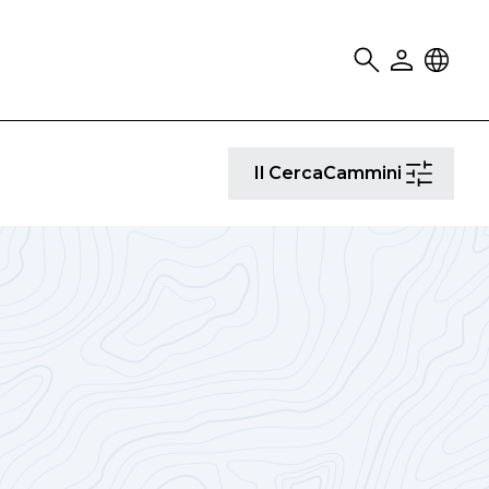
Search
User
Locale
Il
Il CercaCammini
CercaCammi