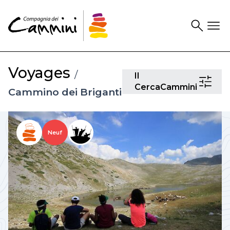
Search
Drawer
Voyages
/
Il
Il
CercaCam
CercaCammini
Cammino dei Briganti
Neuf