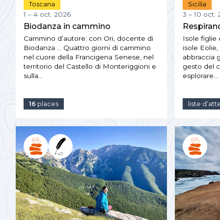
Toscana
Sicilia
1 – 4 oct. 2026
3 – 10 oct.
Biodanza in cammino
Respirand
Cammino d’autore: con Ori, docente di
Isole figlie
Biodanza … Quattro giorni di cammino
isole Eolie
nel cuore della Francigena Senese, nel
abbraccia g
territorio del Castello di Monteriggioni e
gesto del 
sulla…
esplorare…
16
places
liste d’at