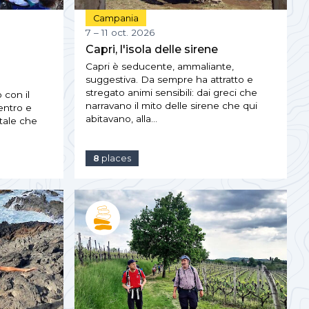
Campania
7 – 11 oct. 2026
Capri, l'isola delle sirene
Capri è seducente, ammaliante,
suggestiva. Da sempre ha attratto e
stregato animi sensibili: dai greci che
 con il
narravano il mito delle sirene che qui
entro e
abitavano, alla…
ntale che
8
places