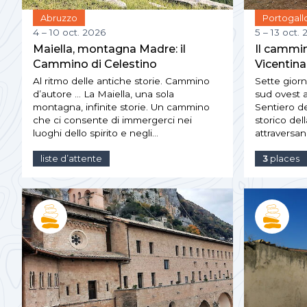
Abruzzo
Portogall
4 – 10 oct. 2026
5 – 13 oct.
Maiella, montagna Madre: il
Il cammin
Cammino di Celestino
Vicentina
Al ritmo delle antiche storie. Cammino
Sette gior
d’autore … La Maiella, una sola
sud ovest 
montagna, infinite storie. Un cammino
Sentiero de
che ci consente di immergerci nei
storico del
luoghi dello spirito e negli…
attraversan
liste d’attente
3
places