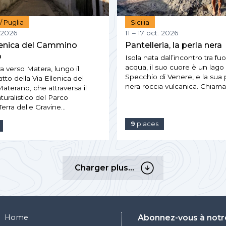
 / Puglia
Sicilia
. 2026
11 – 17 oct. 2026
llenica del Cammino
Pantelleria, la perla nera
o
Isola nata dall’incontro tra fu
acqua, il suo cuore è un lago 
 verso Matera, lungo il
Specchio di Venere, e la sua p
tto della Via Ellenica del
nera roccia vulcanica. Chiam
terano, che attraversa il
turalistico del Parco
erra delle Gravine…
9
places
Charger
Charger plus…
plus…
Home
Abonnez-vous à notr