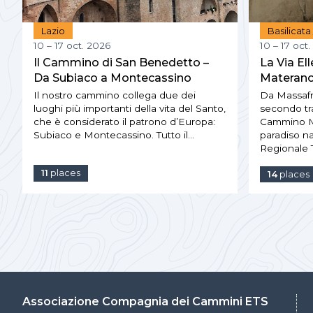
Lazio
Basilicata
10 – 17 oct. 2026
10 – 17 oct
Il Cammino di San Benedetto –
La Via E
Da Subiaco a Montecassino
Materan
Il nostro cammino collega due dei
Da Massafra
luoghi più importanti della vita del Santo,
secondo tra
che è considerato il patrono d’Europa:
Cammino Ma
Subiaco e Montecassino. Tutto il…
paradiso na
Regionale T
11
places
14
places
Associazione Compagnia dei Cammini ETS