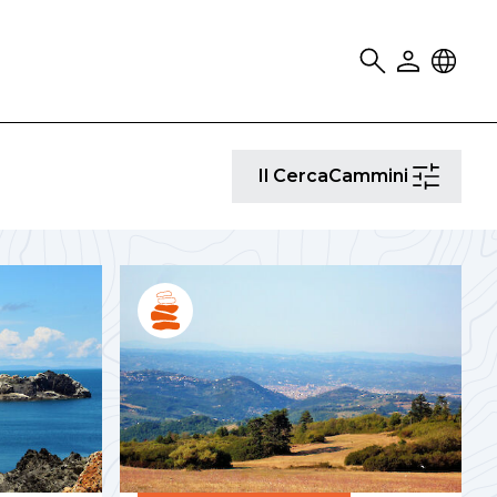
Search
User
Locale
Il
Il CercaCammini
CercaCammi