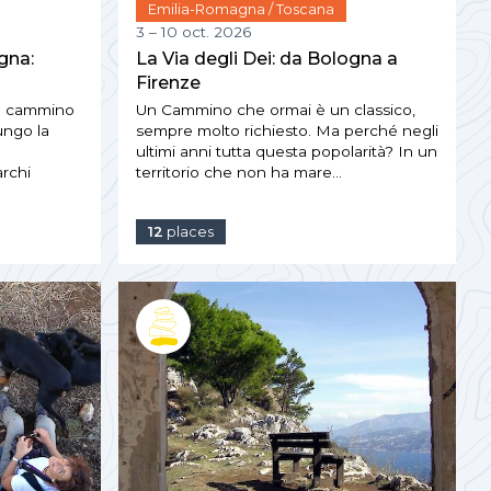
Emilia-Romagna / Toscana
3 – 10 oct. 2026
gna:
La Via degli Dei: da Bologna a
Firenze
in cammino
Un Cammino che ormai è un classico,
ungo la
sempre molto richiesto. Ma perché negli
ultimi anni tutta questa popolarità? In un
rchi
territorio che non ha mare…
12
places