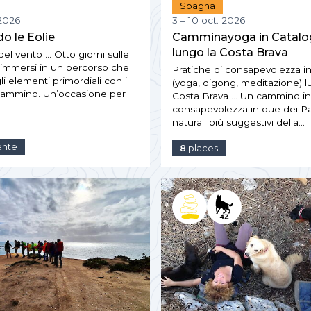
Spagna
 2026
3 – 10 oct. 2026
o le Eolie
Camminayoga in Catalo
lungo la Costa Brava
 del vento … Otto giorni sulle
, immersi in un percorso che
Pratiche di consapevolezza 
li elementi primordiali con il
(yoga, qigong, meditazione) l
cammino. Un’occasione per
Costa Brava … Un cammino in
consapevolezza in due dei Pa
naturali più suggestivi della…
tente
8
places