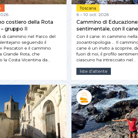
o
Toscana
 2026
6 – 10 oct. 2026
o costiero della Rota
Cammino di Educazione
 – gruppo II
sentimentale, con il cane
ni di cammino nel Parco del
Con il cane: in cammino nella
alentejano seguendo il
zooantropologia … Il cammino
i Pescatori e il cammino
cane è un invito a scoprire, d
la Grande Rota, che
fuori di noi, il profilo sentime
o la Costa Vicentina da…
ciascuno ha intrecciato nel…
liste d’attente