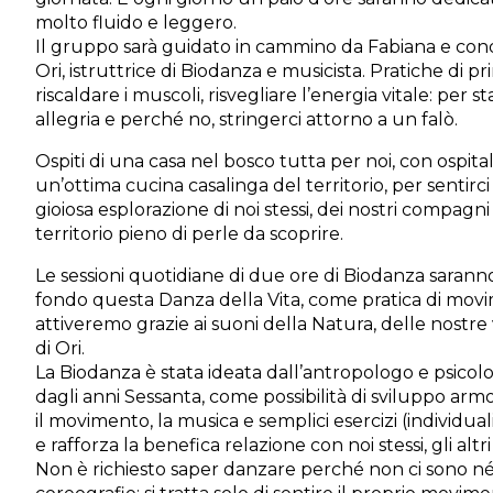
molto fluido e leggero.
Il gruppo sarà guidato in cammino da Fabiana e con
Ori, istruttrice di Biodanza e musicista. Pratiche di pr
riscaldare i muscoli, risvegliare l’energia vitale: per 
allegria e perché no, stringerci attorno a un falò.
Ospiti di una casa nel bosco tutta per noi, con ospita
un’ottima cucina casalinga del territorio, per sentirci
gioiosa esplorazione di noi stessi, dei nostri compagn
territorio pieno di perle da scoprire.
Le sessioni quotidiane di due ore di Biodanza saranno
fondo questa Danza della Vita, come pratica di movi
attiveremo grazie ai suoni della Natura, delle nostre v
di Ori.
La Biodanza è stata ideata dall’antropologo e psico
dagli anni Sessanta, come possibilità di sviluppo arm
il movimento, la musica e semplici esercizi (individual
e rafforza la benefica relazione con noi stessi, gli alt
Non è richiesto saper danzare perché non ci sono né 