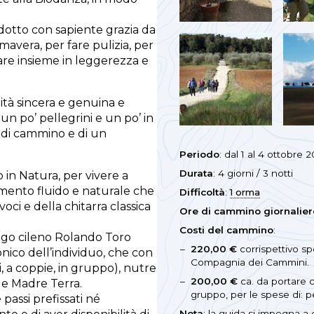
dotto con sapiente grazia da
imavera, per fare pulizia, per
stare insieme in leggerezza e
lità sincera e genuina e
 un po’ pellegrini e un po’ in
i di cammino e di un
Periodo
: dal 1 al 4 ottobre 
Durata
: 4 giorni / 3 notti
 in Natura, per vivere a
mento fluido e naturale che
Difficoltà
:
1 orma
oci e della chitarra classica
Ore di cammino giornalier
Costi del cammino
:
logo cileno Rolando Toro
220,00 €
corrispettivo sp
onico dell’individuo, che con
Compagnia dei Cammini.
i, a coppie, in gruppo), nutre
200,00 €
ca. da portare 
ri e Madre Terra.
gruppo, per le spese di: p
passi prefissati né
Nota
: la guida si impegna a 