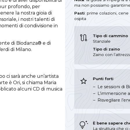
nto e di aver disponibilità di
ma non possiamo garantirne 
ppur profondo, per
tenere la nostra gioia di
Pasti
: prime colazioni, cene 
ospita
oriale, i nostri talenti di
momenti di condivisione in
Tipo di cammino
Stanziale
ente di Biodanza® e di
erdi di Milano.
Tipo di zaino
Zaino con l’attrezz
o ci sarà anche un’artista
Punti forti
arte è Ori, si chiama Maria
Le sessioni di 
blicato alcuni CD di musica
L’immersione a 
Risvegliare l’ene
È bene sapere ch
La struttura che ci