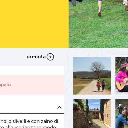
prenota
prenota
mpato.
i dislivelli e con zaino di
te alla Biodanza, in modo