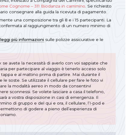
45, intestato a Compagnia dei Cammini, specificando
me Cognome – 311 Biodanza in cammino
. Se richiesto
sario consegnare alla guida la ricevuta di pagamento.
ente una composizione tra gli 8 e i 15 partecipanti. La
confermata al raggiungimento di un numero minimo di
:
leggi più informazioni
sulle polizze assicurative e le
e
: se avete la necessità di averlo con voi sappiate che
ria per partecipare al viaggio è tenerlo acceso solo
 tappa e al mattino prima di partire. Mai durante il
 soste. Se utilizzate il cellulare per fare le foto vi
zare la modalità aereo in modo da consentirvi
re sconnessi. Se volete lasciare a casa il telefono,
sarà a vostra disposizione in casi di emergenza. Il
o di gruppo e del qui e ora, il cellulare, l’I-pod e
 permettono di godere a pieno dell’esperienza di
oniamo.