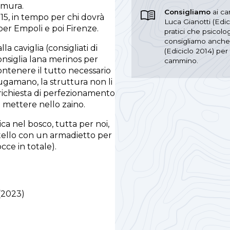
 mura.
Consigliamo
ai ca
.15, in tempo per chi dovrà
Luca Gianotti (Edic
 per Empoli e poi Firenze.
pratici che psicolog
consigliamo anche l
la caviglia (consigliati di
(Ediciclo 2014) per
nsiglia lana merinos per
cammino.
ntenere il tutto necessario
ugamano, la struttura non li
 richiesta di perfezionamento
a mettere nello zaino.
ica nel bosco, tutta per noi,
stello con un armadietto per
cce in totale).
(2023)