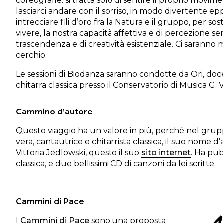
coreografie: si tratta solo di sentire il proprio movime
lasciarci andare con il sorriso, in modo divertente e
intrecciare fili d’oro fra la Natura e il gruppo, per sos
vivere, la nostra capacità affettiva e di percezione sens
trascendenza e di creatività esistenziale. Ci saranno 
cerchio.
Le sessioni di Biodanza saranno condotte da Ori, doc
chitarra classica presso il Conservatorio di Musica G. V
Cammino d’autore
Questo viaggio ha un valore in più, perché nel grupp
vera, cantautrice e chitarrista classica, il suo nome d’
Vittoria Jedlowski, questo il suo
sito internet
. Ha pub
classica, e due bellissimi CD di canzoni da lei scritte.
Cammini di Pace
I
Cammini di Pace
sono una proposta