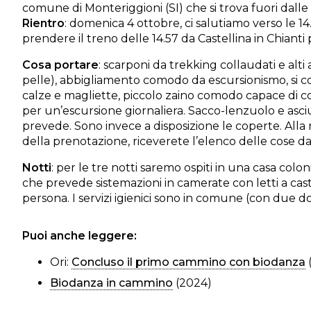
comune di Monteriggioni (SI) che si trova fuori dalle
Rientro
: domenica 4 ottobre, ci salutiamo verso le 14
prendere il treno delle 14.57 da Castellina in Chianti
Cosa portare
: scarponi da trekking collaudati e alti al
pelle), abbigliamento comodo da escursionismo, si co
calze e magliette, piccolo zaino comodo capace di co
per un’escursione giornaliera. Sacco-lenzuolo e asci
prevede. Sono invece a disposizione le coperte. Alla
della prenotazione, riceverete l’elenco delle cose d
Notti
: per le tre notti saremo ospiti in una casa colon
che prevede sistemazioni in camerate con letti a ca
persona. I servizi igienici sono in comune (con due do
Puoi anche leggere:
Ori:
Concluso il primo cammino con biodanza
Biodanza in cammino
(2024)