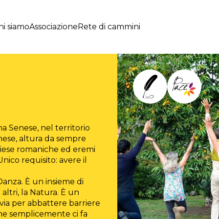
hi siamo
Associazione
Rete di cammini
 Senese, nel territorio
nese, altura da sempre
 chiese romaniche ed eremi
nico requisito: avere il
Danza. È un insieme di
 altri, la Natura. È un
via per abbattere barriere
che semplicemente ci fa