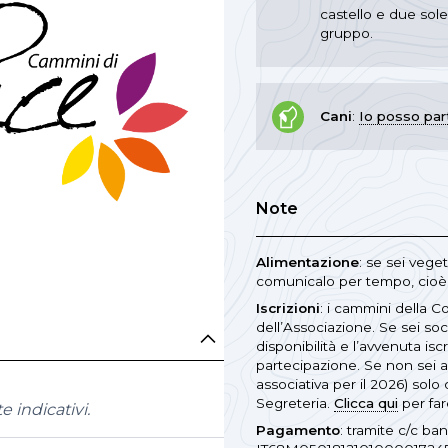
castello e due sole 
gruppo.
Cani
:
Io posso part
Note
Alimentazione
: se sei vege
comunicalo per tempo, cioè 
Iscrizioni
: i cammini della C
dell’Associazione. Se sei so
disponibilità e l’avvenuta isc
partecipazione. Se non sei a
associativa per il 2026) solo
Segreteria.
Clicca qui
per far
 indicativi.
Pagamento
: tramite c/c ba