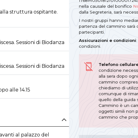
IT68M05018121010000172459
nella causale del bonifico
No
alla struttura ospitante.
dalla Segreteria, sarà neces
I nostri gruppi hanno mediam
partenza del cammino sarà 
partecipanti.
Assicurazioni e condizioni
iscesa. Sessioni di Biodanza
condizioni.
Telefono cellular
iscesa. Sessioni di Biodanza
condizione necessa
alla sera dopo ogni
cammino comprese le
chiediamo di utiliz
o alle 14.15
comunque di rimane
quello della guida 
Cammino è un cammin
oggetti simili non
cammino che prop
davanti al palazzo del