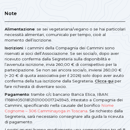
Note
Alimentazione
: se sei vegetariana/vegano o se hai particolari
necessità alimentari, comunicalo per tempo, cioè al
momento dell’iscrizione.
Iscrizioni
: i cammini della Compagnia dei Cammini sono
riservati ai soci dell’Associazione. Se sei socia/o, dopo aver
ricevuto conferma dalla Segreteria sulla disponibilità e
l’avvenuta iscrizione, invia 260,00 € di corrispettivo per la
partecipazione. Se non sei ancora socia/o, invierai 260,00 €
(+ 20 € di quota associativa per il 2026) solo dopo aver avuto
conferma della tua iscrizione dalla Segreteria.
Clicca qui
per
fare richiesta di diventare socio.
Pagamento
: tramite c/c bancario Banca Etica, IBAN:
IT68M0501812101000017245945, intestato a Compagnia dei
Cammini, specificando nella causale del bonifico
Nome
Cognome – 306 Camminayoga in Toscana
. Se richiesto dalla
Segreteria, sarà necessario consegnare alla guida la ricevuta
di pagamento.
I nostri gruppi hanno mediamente una composizione tra gli 8