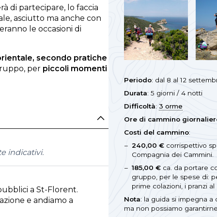
erà di partecipare, lo faccia
ale, asciutto ma anche con
anno le occasioni di
rientale, secondo pratiche
 gruppo, per
piccoli momenti
Periodo
: dal 8 al 12 settem
Durata
: 5 giorni / 4 notti
Difficoltà
:
3 orme
Ore di cammino giornalier
Costi del cammino
:
240,00 €
corrispettivo sp
 indicativi.
Compagnia dei Cammini.
185,00 €
ca. da portare c
gruppo, per le spese di: p
prime colazioni, i pranzi 
ubblici a St-Florent.
Nota
: la guida si impegna a 
tazione e andiamo a
ma non possiamo garantirne 