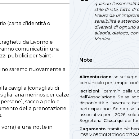
quando l’essenzialità
stile di vita, fatto d
Mauro dà un’impront
sensibilità e attenzi
io (carta d’identità o
diversità di ognuno
allegria, dialogo, con
Monica
(traghetti da Livorno e
saranno comunicati in una
zi pubblici per Saint-
Note
attino saremo nuovamente a
Alimentazione
: se sei vege
comunicalo per tempo, cioè 
la caviglia (consigliati di
Iscrizioni
: i cammini della C
iglia lana merinos per calze
dell’Associazione. Se sei so
persone), sacco a pelo e
disponibilità e l’avvenuta isc
onamento della prenotazione,
partecipazione. Se non sei a
associativa per il 2026) solo
.
Segreteria.
Clicca qui
per far
i vorrà) e una notte in
Pagamento
: tramite c/c ba
IT68M05018121010000172459