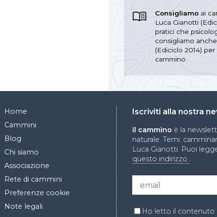
Consigliamo
ai ca
Luca Gianotti (Edic
pratici che psicolog
consigliamo anche l
(Ediciclo 2014) per
cammino.
Home
Iscriviti alla nostra 
Cammini
il cammino
è la newslet
Blog
naturale. Temi: camminare
Luca Gianotti. Puoi legge
Chi siamo
questo indirizzo
.
Associazione
Rete di cammini
Preferenze cookie
Note legali
Ho letto il contenuto 