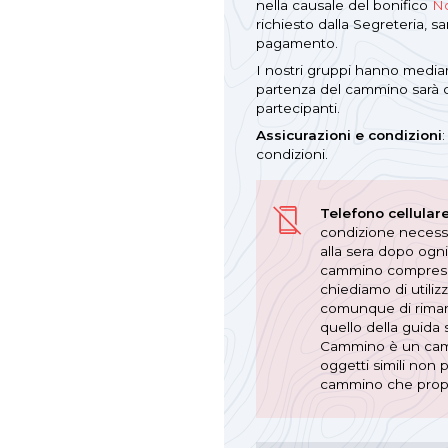
nella causale del bonifico
No
richiesto dalla Segreteria, s
pagamento.
I nostri gruppi hanno mediam
partenza del cammino sarà 
partecipanti.
Assicurazioni e condizioni
condizioni.
Telefono cellular
condizione necessa
alla sera dopo ogni
cammino comprese le
chiediamo di utiliz
comunque di rimane
quello della guida 
Cammino è un cammin
oggetti simili non
cammino che prop