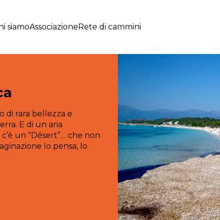
hi siamo
Associazione
Rete di cammini
ca
o di rara bellezza e
ra. E di un aria
a, c’è un “Désert”… che non
aginazione lo pensa, lo