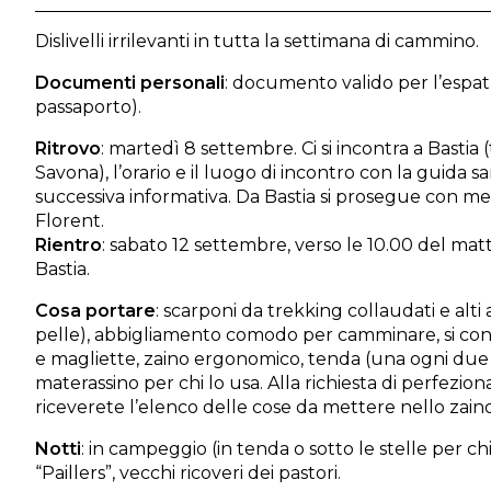
Dislivelli irrilevanti in tutta la settimana di cammino.
Documenti personali
: documento valido per l’espatr
passaporto).
Ritrovo
: martedì 8 settembre. Ci si incontra a Bastia 
Savona), l’orario e il luogo di incontro con la guida 
successiva informativa. Da Bastia si prosegue con mez
Florent.
Rientro
: sabato 12 settembre, verso le 10.00 del m
Bastia.
Cosa portare
: scarponi da trekking collaudati e alti al
pelle), abbigliamento comodo per camminare, si cons
e magliette, zaino ergonomico, tenda (una ogni due 
materassino per chi lo usa. Alla richiesta di perfezi
riceverete l’elenco delle cose da mettere nello zaino
Notti
: in campeggio (in tenda o sotto le stelle per ch
“Paillers”, vecchi ricoveri dei pastori.