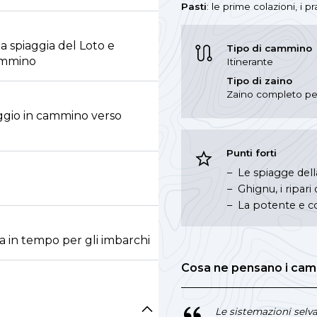
Pasti
: le prime colazioni, i
la spiaggia del Loto e
Tipo di cammino
cammino
Itinerante
Tipo di zaino
Zaino completo per 
ggio in cammino verso
Punti forti
Le spiagge della
Ghignu, i ripari
La potente e c
a in tempo per gli imbarchi
Cosa ne pensano i cam
Le sistemazioni selv