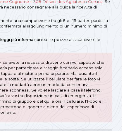
me Cognome – 308 Désert des Agriates in Corsica
. Se
arà necessario consegnare alla guida la ricevuta di
ente una composizione tra gli 8 e i 15 partecipanti. La
confermata al raggiungimento di un numero minimo di
:
leggi più informazioni
sulle polizze assicurative e le
e
: se avete la necessità di averlo con voi sappiate che
ria per partecipare al viaggio è tenerlo acceso solo
 tappa e al mattino prima di partire. Mai durante il
 soste. Se utilizzate il cellulare per fare le foto vi
zare la modalità aereo in modo da consentirvi
re sconnessi. Se volete lasciare a casa il telefono,
sarà a vostra disposizione in casi di emergenza. Il
o di gruppo e del qui e ora, il cellulare, l’I-pod e
 permettono di godere a pieno dell’esperienza di
oniamo.