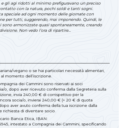
 e gli agi ridotti al minimo prefiguravano un preciso
i contatto con la natura, pochi soldi e tanti sogni.
a speciale ad ogni momento delle giornate con
one per tutti, suggerendo, mai imponendo. Quindi, le
 si sono armonizzate quasi spontaneamente, creando
divisione. Non vedo l’ora di ripartire…
tariana/vegano o se hai particolari necessità alimentari,
al momento dell’iscrizione.
ompagnia dei Cammini sono riservati ai soci
cia/o, dopo aver ricevuto conferma dalla Segreteria sulla
rizione, invia 240,00 € di corrispettivo per la
ncora socia/o, invierai 240,00 € (+ 20 € di quota
 dopo aver avuto conferma della tua iscrizione dalla
e richiesta di diventare socio.
ncario Banca Etica, IBAN:
45, intestato a Compagnia dei Cammini, specificando