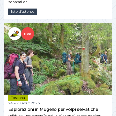
separati da…
liste d’attente
Neuf
Toscana
24 – 29 août 2026
Esplorazioni in Mugello per volpi selvatiche
WildFox. Per ragazzi/e dai 14 ai 17 anni, senza genitori.