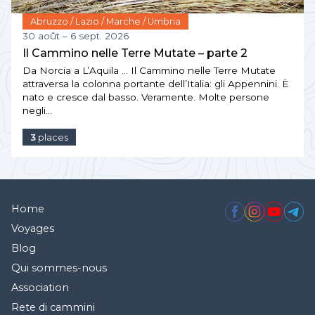
Abruzzo / Lazio / Marche / Umbria
30 août – 6 sept. 2026
Il Cammino nelle Terre Mutate – parte 2
Da Norcia a L’Aquila … Il Cammino nelle Terre Mutate
attraversa la colonna portante dell’Italia: gli Appennini. È
nato e cresce dal basso. Veramente. Molte persone
negli…
3
places
Home
Voyages
Blog
Qui sommes-nous
Association
Rete di cammini