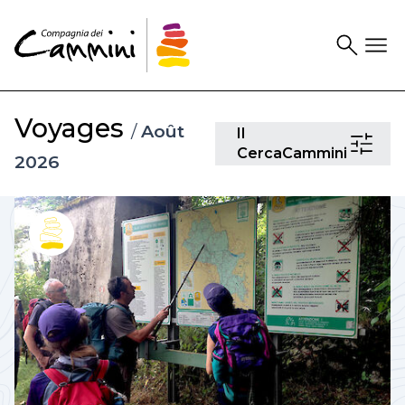
Search
Drawer
Voyages
/
Août
Il
Il
CercaCam
CercaCammini
2026